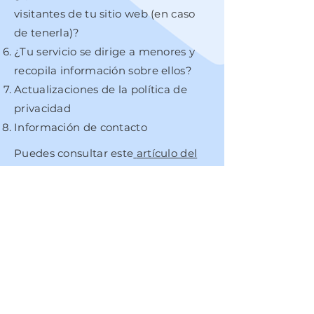
visitantes de tu sitio web (en caso
de tenerla)?
¿Tu servicio se dirige a menores y
recopila información sobre ellos?
Actualizaciones de la política de
privacidad
Información de contacto
Puedes consultar este
artículo del
Centro de Ayuda
para recibir más
información sobre cómo elaborar
una política de privacidad.
Las explicaciones e información
que se brindan aquí son solo
explicaciones, información y
ejemplos generales. No debes
considerar este artículo como