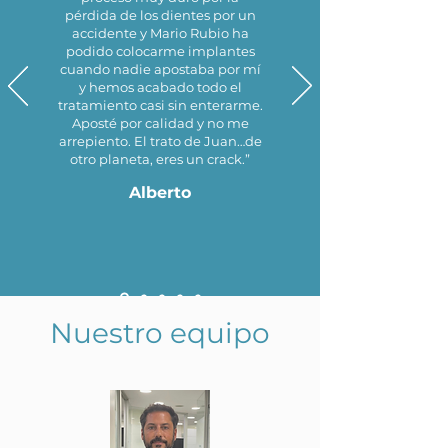
pérdida de los dientes por un
accidente y Mario Rubio ha
podido colocarme implantes
cuando nadie apostaba por mí
y hemos acabado todo el
tratamiento casi sin enterarme.
Aposté por calidad y no me
arrepiento. El trato de Juan…de
otro planeta, eres un crack.”
Alberto
Nuestro equipo